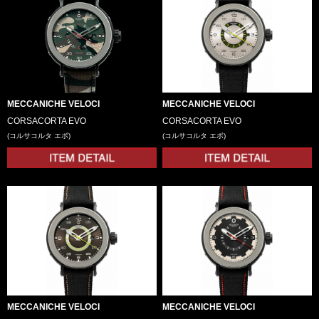
MECCANICHE VELOCI
MECCANICHE VELOCI
CORSACORTA EVO
CORSACORTA EVO
(コルサコルタ エボ)
(コルサコルタ エボ)
MECCANICHE VELOCI
MECCANICHE VELOCI